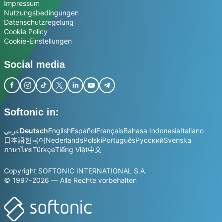
Impressum
Nutzungsbedingungen
Datenschutzregelung
Cookie Policy
Cookie-Einstellungen
Social media
Softonic in:
عربي
Deutsch
English
Español
Français
Bahasa Indonesia
Italiano
日本語
한국어
Nederlands
Polski
Português
Русский
Svenska
ภาษาไทย
Türkçe
Tiếng Việt
中文
Copyright SOFTONIC INTERNATIONAL S.A.
© 1997–2026 — Alle Rechte vorbehalten