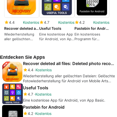
4.4
Kostenlos
4.7
Kostenlos
4.2
Kostenlos
Recover deleted all files: Deleted photo recovery
Useful Tools
Pastebin for Android
Wiederherstellung
Eine kostenlose App
Ein kostenloses
aller gelöschten
für Android, von App
Programm für
Dateien: Gelöschte
Basic.
Android, von Jamie
Fotowiederherstellung
Countryman.
für Android von
Entdecken Sie Apps
Mobile Arts Road
Recover deleted all files: Deleted photo recovery
4.4
Kostenlos
Wiederherstellung aller gelöschten Dateien: Gelöschte
Fotowiederherstellung für Android von Mobile Arts
Road
Useful Tools
4.7
Kostenlos
Eine kostenlose App für Android, von App Basic.
Pastebin for Android
4.2
Kostenlos